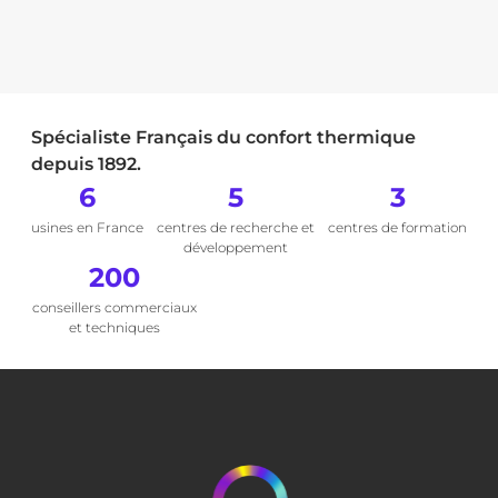
Spécialiste Français du confort thermique
depuis 1892.
6
5
3
usines en France
centres de recherche et
centres de formation
développement
200
conseillers commerciaux
et techniques