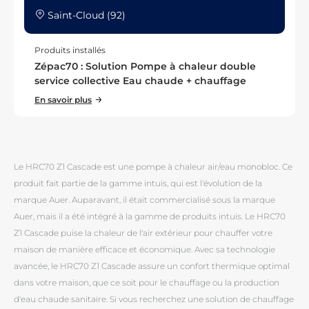
Saint-Cloud (92)
Produits installés
Zépac70 : Solution Pompe à chaleur double
service collective Eau chaude + chauffage
En savoir plus
Le HRC70 Z1 Cascade est une pompe à chaleur air/eau monobloc. Ce
produit fait partie de la gamme intuis, qui est l'évolution de la
marque Auer. Auparavant, il était commercialisé sous la marque
Auer, mais il a été intégré à la gamme de produits intuis. Le HRC70
Z1 Cascade puise la chaleur de l'air extérieur pour chauffer votre
maison de manière efficace et économique. Avec sa technologie
avancée, le HRC70 Z1 Cascade assure un confort thermique optimal
dans votre maison, que ce soit pour le chauffage ou la production
d'eau chaude sanitaire. Si vous recherchez une solution de chauffage