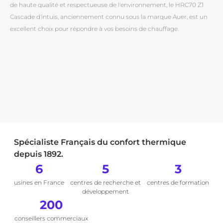
de haute qualité et respectueuse de l'environnement, le HRC70 Z1
Cascade d'intuis, anciennement connu sous la marque Auer, est un
excellent choix pour répondre à vos besoins de chauffage.
Spécialiste Français du confort thermique
depuis 1892.
6
5
3
usines en France
centres de recherche et
centres de formation
développement
200
conseillers commerciaux