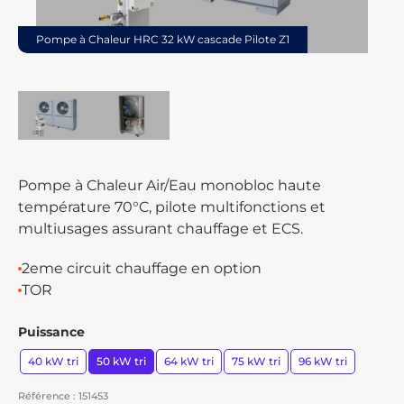
Pompe à Chaleur HRC 32 kW cascade Pilote Z1
Pompe à Chaleur Air/Eau monobloc haute
température 70°C, pilote multifonctions et
multiusages assurant chauffage et ECS.
2eme circuit chauffage en option
TOR
Puissance
40 kW tri
50 kW tri
64 kW tri
75 kW tri
96 kW tri
Référence : 151453