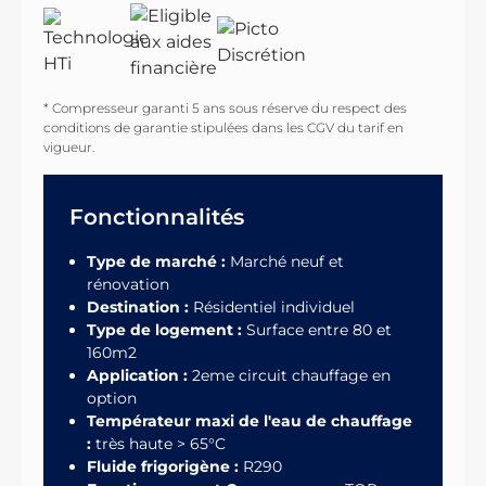
* Compresseur garanti 5 ans sous réserve du respect des
conditions de garantie stipulées dans les CGV du tarif en
vigueur.
Fonctionnalités
Type de marché :
Marché neuf et
rénovation
Destination :
Résidentiel individuel
Type de logement :
Surface entre 80 et
160m2
Application :
2eme circuit chauffage en
option
Températeur maxi de l'eau de chauffage
:
très haute > 65°C
Fluide frigorigène :
R290