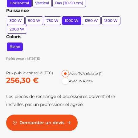
Horizontal
Vertical
Bas (30-50 cm)
Puissance
300 W
500 W
750 W
1000 W
1250 W
1500 W
2000 W
Coloris
Blanc
Référence : M126113
Prix public conseillé (TTC)
Avec TVA réduite (1)
256,30 €
Avec TVA 20%
Les pièces de rechange et accessoires doivent être
installés par un professionnel agréé.
Demander un devis