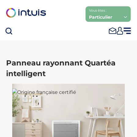
Vous êtes :
Particulier
Rec
Panneau rayonnant Quartéa
intelligent