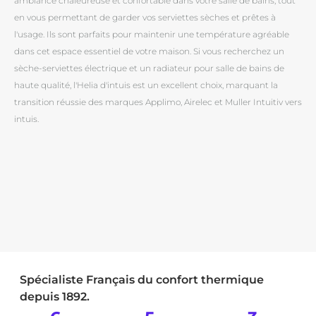
ambiance chaleureuse et confortable dans votre salle de bains, tout
en vous permettant de garder vos serviettes sèches et prêtes à
l'usage. Ils sont parfaits pour maintenir une température agréable
dans cet espace essentiel de votre maison. Si vous recherchez un
sèche-serviettes électrique et un radiateur pour salle de bains de
haute qualité, l'Helia d'intuis est un excellent choix, marquant la
transition réussie des marques Applimo, Airelec et Muller Intuitiv vers
intuis.
Spécialiste Français du confort thermique
depuis 1892.