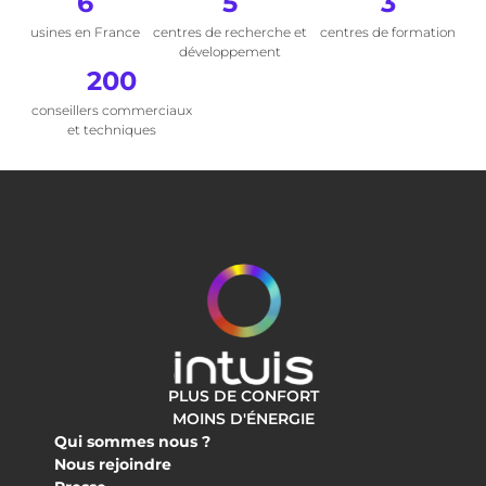
6
5
3
usines en France
centres de recherche et
centres de formation
développement
200
conseillers commerciaux
et techniques
PLUS DE CONFORT
MOINS D'ÉNERGIE
Qui sommes nous ?
Nous rejoindre